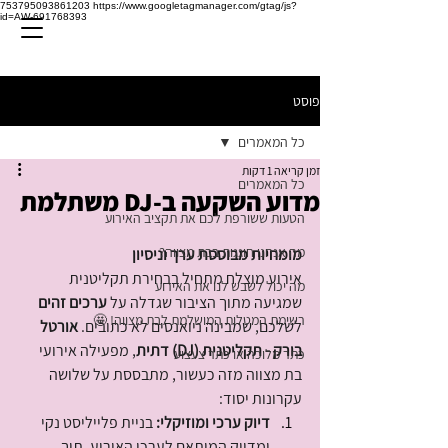
753795093861203
https://www.googletagmanager.com/gtag/js?
id=AW-691768393
פוסט
כל המאמרים
זמן קריאה 1 דקות
כל המאמרים
מדוע השקעה ב-DJ משתלמת
הטעות ששורפת לכם את תקציב האירוע
מה אנחנו חוגגות בבת מצווה?
מומחיות מבוססת ערך וניסיון
אירוע מוצלח מתחיל בבחירת תקליטנית 
מה יכול לשבש לנו את האירוע
שמגיעה מתוך הציבור שגדלה על 
ערכים זהים
רשימת המטלות המושלמת לבת מצווה! 🤩
לשלכם, שמבינה ניואנסים לא כתובים. 
אורטל 
בורק - תקליטנית (DJ) דתית
, מפעילה אירועי 
כתר מלוכה או כתר צעצוע
בת מצווה מזה כעשור, מתבססת על שלושה 
עקרונות יסוד:
דיוק ערכי ומוזיקלי:
 בניית פלייליסט נקי 
ומדויק המותאם לערכי האירוע, תוך 