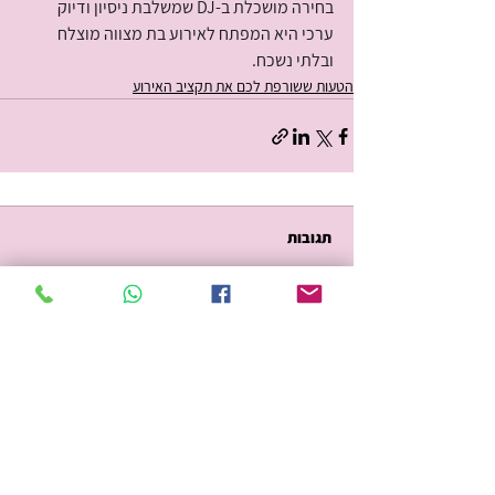
בחירה מושכלת ב-DJ שמשלבת ניסיון ודיוק 
ערכי היא המפתח לאירוע בת מצווה מוצלח 
ובלתי נשכח.
הטעות ששורפת לכם את תקציב האירוע
תגובות
כתיבת תגובה...
את האירוע שלך את מפקידה רק בידיים מקצועיות!
צרי קשר עוד היום! מחכה לך, אורטל ❤️