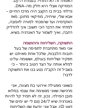
האמת? זה לא התחיל בעמדת ה-DJ.
המוזיקה אצלי היא חלק מה-DNA.
גדלתי בבית בו הקצב היה מרכז החיים –
אבא שלי, שיחיה, מוזיקאי מחונן. מאז
האקדמיה ועד שהפכתי למורה לזומבה,
למדתי את הדבר הכי חשוב: איך להדליק
רחבה, ואיך לשמור על האנרגיה בשיא.
התשוקה, השליחות וההגשמה
אני מאד מתחברת לתפיסה של בעל
חובות הלבבות, שלכל אחת מאיתנו יש
תפקיד ושליחות בעולם, וששומה עלינו
למלא אותה על הצד הטוב ביותר – כי
בשביל זה הקב"ה נטע בנו את התשוקה
לדבר!
כשאני מפעילה אירועי בת מצווה, אני
מרגישה שאני מגשימה את עצמי במלוא
מובן המילה. נכון, זה לא תמיד קל להיות
באנרגיה שיא 24/7 (גם לי יש ימים של
דאון 😉), אבל אני יודעת שזו השליחות