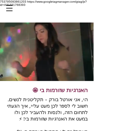
753795093861203
https://www.googletagmanager.com/gtag/js?
id=AW-691768393
האנרגיות שזורמות בי 🤩
הי, אני אורטל בורק - תקליטנית לנשים.
חשוב לי לספר לכן מעט עליי, איך הגעתי
לתחום הזה, ולנסות ולהעביר לכן ולו
במעט את האנרגיות שזורמות בי! ⚡️