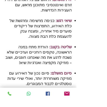
זורם ואינטנסיבי מתוכנן מראש, עם
העצירות הנדרשות.
שיאי רגש:
כניסה מרשימה ומרגשת של
כלת האירוע, התפרצות של ריקודים
סוערים מיד אחריה, ומצנח ענק
להעצמת כלת הבת מצווה.
שליטה בקצב:
הורדת מתח במנה
הראשונה, טקסים רוחניים וערכיים שלא
נשכח לרגע את מה שאנחנו חוגגים, ושוב
– מוזיקה מקפיצה ואנרגיות שיא!
סיום מושלם:
סיום נכון של האירוע עם
מוזיקה משוחררת יותר, ואולי שירי עדות
נוסטלגיים לכבוד המבוגרים.
אל תפספסו את ההזדמנות להפוך את
האירוע שלכם לבלתי נשכח, שעוד ייזכר
שנים רבות. לא סתם לקוחות אומרות לי: